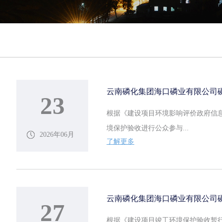
云南磷化集团海口磷业有限公司
23
根据《建设项目环境影响评价政府信
境保护验收进行公众参与...
2026年06月
了解更多
云南磷化集团海口磷业有限公司
27
根据《建设项目竣工环境保护验收暂行